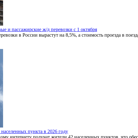
ые и пассажирские ж/д перевозки с 1 октября
ревозки в России вырастут на 8,5%, а стоимость проезда в поезд
 населенных пункта в 2026 году
ому интернету получат жители 42 населенных пунктов, что обесп