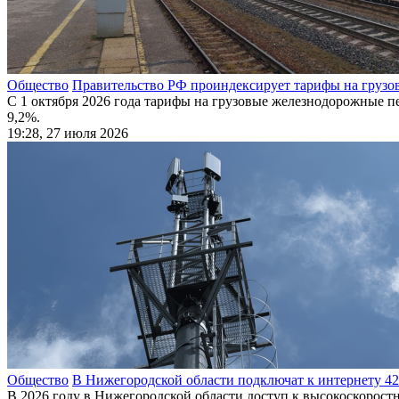
Общество
Правительство РФ проиндексирует тарифы на грузов
С 1 октября 2026 года тарифы на грузовые железнодорожные пе
9,2%.
19:28, 27 июля 2026
Общество
В Нижегородской области подключат к интернету 42
В 2026 году в Нижегородской области доступ к высокоскоростн