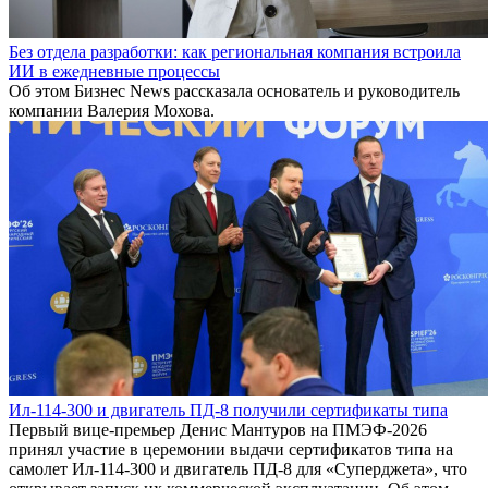
Без отдела разработки: как региональная компания встроила
ИИ в ежедневные процессы
Об этом Бизнес News рассказала основатель и руководитель
компании Валерия Мохова.
Ил-114-300 и двигатель ПД-8 получили сертификаты типа
Первый вице-премьер Денис Мантуров на ПМЭФ-2026
принял участие в церемонии выдачи сертификатов типа на
самолет Ил-114-300 и двигатель ПД-8 для «Суперджета», что