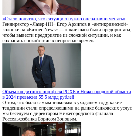
«Стало понятно, что ситуацию нужно оперативно менять»
Гендиректор «Лазер-НН» Егор Архипов в «антикризисной»
колонке на «Бизнес News» — какие шаги были предприняты,
чтобы вывести предприятие из сложной ситуации, и как
сохранять спокойствие в непростые времена
Объем кредитного портфеля РСХБ в Нижегородской области
в 2024 превысил 55,5 млрд рублей
О том, что было самым знаковым в уходящем году, какие
тенденции стали определяющими на рынке банковских услуг,
мы беседуем с директором Нижегородского филиала
Россельхозбанка Борисом Зоновым.