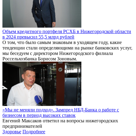
Объем кредитного портфеля РСХБ в Нижегородской области
в 2024 превысил 55,5 млрд рублей
О том, что было самым знаковым в уходящем году, какие
тенденции стали определяющими на рынке банковских услуг,
мы беседуем с директором Нижегородского филиала
Россельхозбанка Борисом Зоновым.
«Мы не меняли подход». Зампред НБД-Банка о работе с
бизнесом в период высоких ставок
Евгений Максаков ответил на вопросы нижегородских
предпринимателей
Здоровье
Подробнее