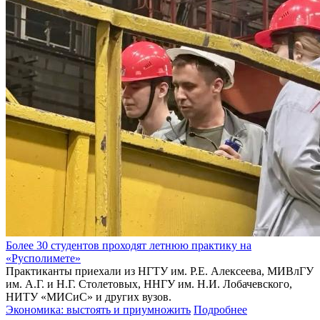
Более 30 студентов проходят летнюю практику на
«Русполимете»
Практиканты приехали из НГТУ им. Р.Е. Алексеева, МИВлГУ
им. А.Г. и Н.Г. Столетовых, ННГУ им. Н.И. Лобачевского,
НИТУ «МИСиС» и других вузов.
Экономика: выстоять и приумножить
Подробнее