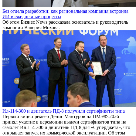
Без отдела разработки: как региональная компания встроила
ИИ в ежедневные процессы
Об этом Бизнес News рассказала основатель и руководитель
компании Валерия Мохова.
Ил-114-300 и двигатель ПД-8 получили сертификаты типа
Первый вице-премьер Денис Мантуров на ПМЭФ-2026
принял участие в церемонии выдачи сертификатов типа на
самолет Ил-114-300 и двигатель ПД-8 для «Суперджета», что
открывает запуск их коммерческой эксплуатации. Об этом