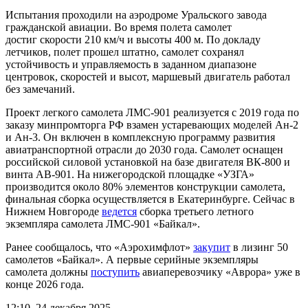
Испытания проходили на аэродроме Уральского завода
гражданской авиации. Во время полета самолет
достиг скорости 210 км/ч и высоты 400 м. По докладу
летчиков, полет прошел штатно, самолет сохранял
устойчивость и управляемость в заданном диапазоне
центровок, скоростей и высот, маршевый двигатель работал
без замечаний.
Проект легкого самолета ЛМС-901 реализуется с 2019 года по
заказу минпромторга РФ взамен устаревающих моделей Ан-2
и Ан-3. Он включен в комплексную программу развития
авиатранспортной отрасли до 2030 года. Самолет оснащен
российской силовой установкой на базе двигателя ВК-800 и
винта АВ-901. На нижегородской площадке «УЗГА»
производится около 80% элементов конструкции самолета,
финальная сборка осуществляется в Екатеринбурге. Сейчас в
Нижнем Новгороде
ведется
сборка третьего летного
экземпляра самолета ЛМС-901 «Байкал».
Ранее сообщалось, что «Аэрохимфлот»
закупит
в лизинг 50
самолетов «Байкал». А первые серийные экземпляры
самолета должны
поступить
авиаперевозчику «Аврора» уже в
конце 2026 года.
12:10, 24 декабря 2025