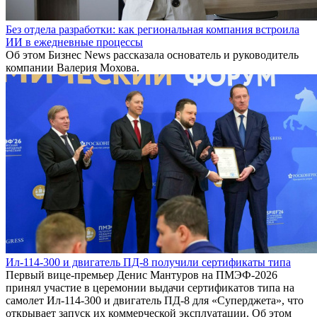
Без отдела разработки: как региональная компания встроила
ИИ в ежедневные процессы
Об этом Бизнес News рассказала основатель и руководитель
компании Валерия Мохова.
Ил-114-300 и двигатель ПД-8 получили сертификаты типа
Первый вице-премьер Денис Мантуров на ПМЭФ-2026
принял участие в церемонии выдачи сертификатов типа на
самолет Ил-114-300 и двигатель ПД-8 для «Суперджета», что
открывает запуск их коммерческой эксплуатации. Об этом