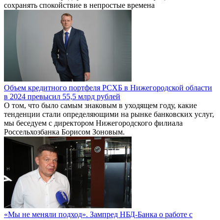
сохранять спокойствие в непростые времена
Объем кредитного портфеля РСХБ в Нижегородской области
в 2024 превысил 55,5 млрд рублей
О том, что было самым знаковым в уходящем году, какие
тенденции стали определяющими на рынке банковских услуг,
мы беседуем с директором Нижегородского филиала
Россельхозбанка Борисом Зоновым.
«Мы не меняли подход». Зампред НБД-Банка о работе с