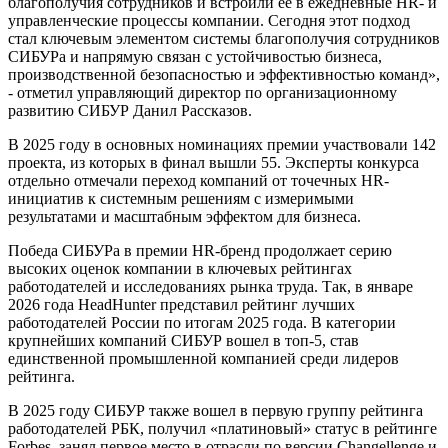
благополучия сотрудников и встроили её в ежедневные HR- и
управленческие процессы компании. Сегодня этот подход
стал ключевым элементом системы благополучия сотрудников
СИБУРа и напрямую связан с устойчивостью бизнеса,
производственной безопасностью и эффективностью команд»,
- отметил управляющий директор по организационному
развитию СИБУР Данил Рассказов.
В 2025 году в основных номинациях премии участвовали 142
проекта, из которых в финал вышли 55. Эксперты конкурса
отдельно отмечали переход компаний от точечных HR-
инициатив к системным решениям с измеримыми
результатами и масштабным эффектом для бизнеса.
Победа СИБУРа в премии HR-бренд продолжает серию
высоких оценок компании в ключевых рейтингах
работодателей и исследованиях рынка труда. Так, в январе
2026 года HeadHunter представил рейтинг лучших
работодателей России по итогам 2025 года. В категории
крупнейших компаний СИБУР вошел в топ-5, став
единственной промышленной компанией среди лидеров
рейтинга.
В 2025 году СИБУР также вошел в первую группу рейтинга
работодателей РБК, получил «платиновый» статус в рейтинге
Forbes, занял первое место в отрасли по версии Changellenge и