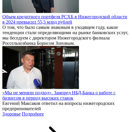
Объем кредитного портфеля РСХБ в Нижегородской области
в 2024 превысил 55,5 млрд рублей
О том, что было самым знаковым в уходящем году, какие
тенденции стали определяющими на рынке банковских услуг,
мы беседуем с директором Нижегородского филиала
Россельхозбанка Борисом Зоновым.
«Мы не меняли подход». Зампред НБД-Банка о работе с
бизнесом в период высоких ставок
Евгений Максаков ответил на вопросы нижегородских
предпринимателей
Здоровье
Подробнее