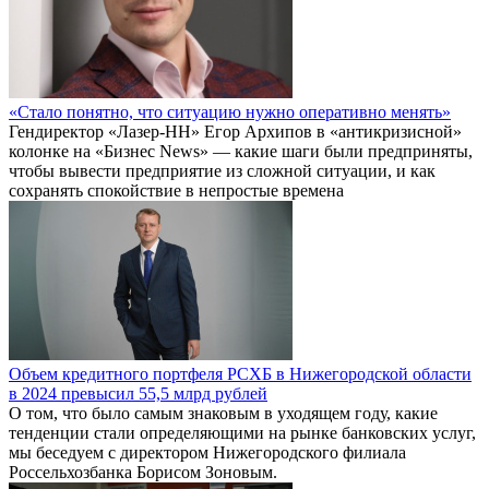
«Стало понятно, что ситуацию нужно оперативно менять»
Гендиректор «Лазер-НН» Егор Архипов в «антикризисной»
колонке на «Бизнес News» — какие шаги были предприняты,
чтобы вывести предприятие из сложной ситуации, и как
сохранять спокойствие в непростые времена
Объем кредитного портфеля РСХБ в Нижегородской области
в 2024 превысил 55,5 млрд рублей
О том, что было самым знаковым в уходящем году, какие
тенденции стали определяющими на рынке банковских услуг,
мы беседуем с директором Нижегородского филиала
Россельхозбанка Борисом Зоновым.