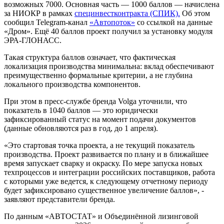
возможных 7000. Основная часть — 1000 баллов — начислена
за НИОКР в рамках
специнвестконтракта (СПИК).
Об этом
сообщил Telegram-канал
«Автопоток»
со ссылкой на данные
«Дром». Ещё 40 баллов проект получил за установку модуля
ЭРА-ГЛОНАСС.
Такая структура баллов означает, что фактическая
локализация производства минимальна: вклад обеспечивают
преимущественно формальные критерии, а не глубина
локального производства компонентов.
При этом в пресс-службе бренда Volga уточнили, что
показатель в 1040 баллов — это юридически
зафиксированный статус на момент подачи документов
(данные обновляются раз в год, до 1 апреля).
«Это стартовая точка проекта, а не текущий показатель
производства. Проект развивается по плану и в ближайшее
время запускает сварку и окраску. По мере запуска новых
техпроцессов и интеграции российских поставщиков, работа
с которыми уже ведется, к следующему отчетному периоду
будет зафиксировано существенное увеличение баллов», -
заявляют представители бренда.
По данным «АВТОСТАТ» и Объединённой лизинговой