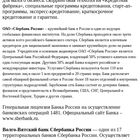
для малого бизнеса: скорринговая технология «Кредитная
фабрика», специальные программы кредитования, старт-ап-
программы, экспресс-кредитование, краткосрочное
кредитование и гарантии.
ОАО
«
Сбербанк России
» – крупнейший банк в России и один из ведущих
глобальных финансовых институтов. На долю Сбербанка приходится около трети
активов всего российского банковского сектора. Сбербанк является ключевым
кредитором для национальной экономики и занимает крупнейшую долю на рынке
вкладов. Учредителем и основным акционером ОАО «Сбербанк России» является
Центральный банк Российской Федерации, владеющий 50% уставного капитала плюс
одна голосующая акция. Другими 50% акций Банка владеют российские и
международные инвесторы. Услугами Сбербанка пользуются более 110 млн
физических лиц и около 1 млн предприятий в 20 странах мира. Банк располагает
самой обширной филиальной сетью в России: более 18 тысяч отделений и внутренних
структурных подразделений. Зарубежная сеть Банка состоит из дочерних банков,
филиалов и представительств в Великобритании, США, СНГ, Центральной и
Восточной Европе, Турции и других странах.
Генеральная лицензия Банка России на осуществление
банковских операций 1481. Официальный сайт Банка –
www.sberbank.ru.
Волго-Вятский банк Сбербанка России
— один из 17
территориальных банков Сбербанка России. Осуществляет