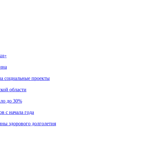
ки»
ина
на социальные проекты
ской области
ало до 30%
в с начала года
ны здорового долголетия