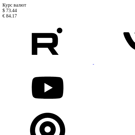
Курс валют
$
73.44
€
84.17