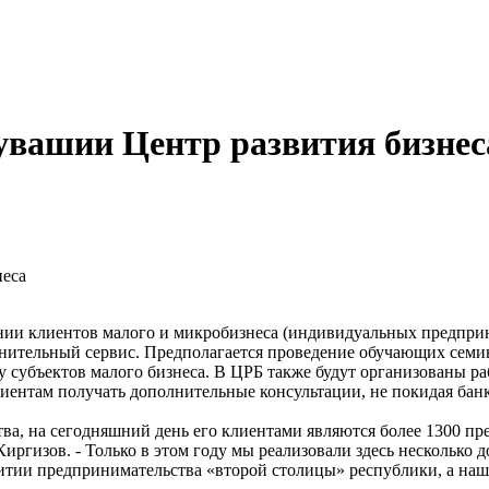
увашии Центр развития бизнес
неса
нии клиентов малого и микробизнеса (индивидуальных предприн
лнительный сервис. Предполагается проведение обучающих семи
 субъектов малого бизнеса. В ЦРБ также будут организованы ра
 клиентам получать дополнительные консультации, не покидая ба
а, на сегодняшний день его клиентами являются более 1300 пре
гизов. - Только в этом году мы реализовали здесь несколько 
витии предпринимательства «второй столицы» республики, а наш