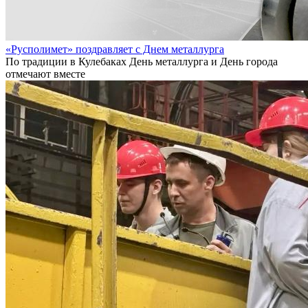
«Русполимет» поздравляет с Днем металлурга
По традиции в Кулебаках День металлурга и День города
отмечают вместе