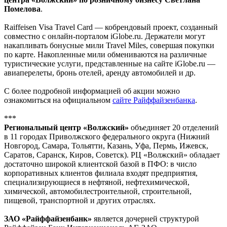
Помелова
.
Raiffeisen Visa Travel Card — кобрендовый проект, созданный
совместно с онлайн-порталом iGlobe.ru. Держатели могут
накапливать бонусные мили Travel Miles, совершая покупки
по карте. Накопленные мили обмениваются на различные
туристические услуги, представленные на сайте iGlobe.ru —
авиаперелеты, бронь отелей, аренду автомобилей и др.
С более подробной информацией об акции можно
ознакомиться на официальном
сайте Райффайзенбанка
.
***
Региональный центр «Волжский»
объединяет 20 отделений
в 11 городах Приволжского федерального округа (Нижний
Новгород, Самара, Тольятти, Казань, Уфа, Пермь, Ижевск,
Саратов, Саранск, Киров, Советск). РЦ «Волжский» обладает
достаточно широкой клиентской базой в ПФО: в число
корпоративных клиентов филиала входят предприятия,
специализирующиеся в нефтяной, нефтехимической,
химической, автомобилестроительной, строительной,
пищевой, транспортной и других отраслях.
ЗАО «Райффайзенбанк»
является дочерней структурой