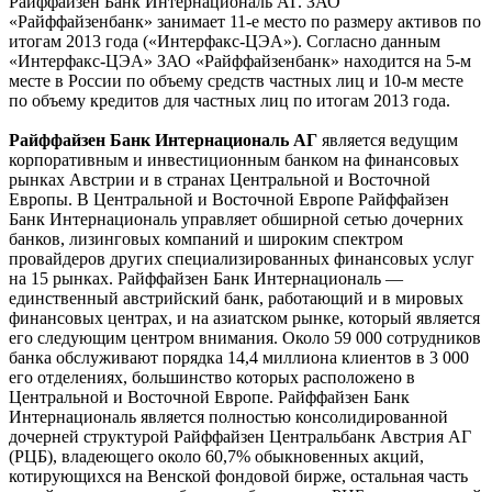
Райффайзен Банк Интернациональ АГ. ЗАО
«Райффайзенбанк» занимает 11-е место по размеру активов по
итогам 2013 года («Интерфакс-ЦЭА»). Согласно данным
«Интерфакс-ЦЭА» ЗАО «Райффайзенбанк» находится на 5-м
месте в России по объему средств частных лиц и 10-м месте
по объему кредитов для частных лиц по итогам 2013 года.
Райффайзен Банк Интернациональ АГ
является ведущим
корпоративным и инвестиционным банком на финансовых
рынках Австрии и в странах Центральной и Восточной
Европы. В Центральной и Восточной Европе Райффайзен
Банк Интернациональ управляет обширной сетью дочерних
банков, лизинговых компаний и широким спектром
провайдеров других специализированных финансовых услуг
на 15 рынках. Райффайзен Банк Интернациональ —
единственный австрийский банк, работающий и в мировых
финансовых центрах, и на азиатском рынке, который является
его следующим центром внимания. Около 59 000 сотрудников
банка обслуживают порядка 14,4 миллиона клиентов в 3 000
его отделениях, большинство которых расположено в
Центральной и Восточной Европе. Райффайзен Банк
Интернациональ является полностью консолидированной
дочерней структурой Райффайзен Центральбанк Австрия АГ
(РЦБ), владеющего около 60,7% обыкновенных акций,
котирующихся на Венской фондовой бирже, остальная часть