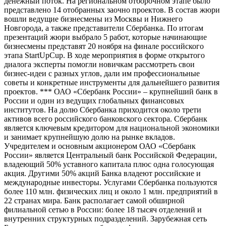
денежный поток. На региональном отборочном этапе было
представлено 14 отобранных заочно проектов. В состав жюри
вошли ведущие бизнесмены из Москвы и Нижнего
Новгорода, а также представители Сбербанка. По итогам
презентаций жюри выбрало 5 работ, которые начинающие
бизнесмены представят 20 ноября на финале российского
этапа StartUpCup. В ходе мероприятия в форме открытого
диалога эксперты помогли новичкам рассмотреть свои
бизнес-идеи с разных углов, дали им профессиональные
советы и конкретные инструменты для дальнейшего развития
проектов. *** ОАО «Сбербанк России» – крупнейший банк в
России и один из ведущих глобальных финансовых
институтов. На долю Сбербанка приходится около трети
активов всего российского банковского сектора. Сбербанк
является ключевым кредитором для национальной экономики
и занимает крупнейшую долю на рынке вкладов.
Учредителем и основным акционером ОАО «Сбербанк
России» является Центральный банк Российской Федерации,
владеющий 50% уставного капитала плюс одна голосующая
акция. Другими 50% акций Банка владеют российские и
международные инвесторы. Услугами Сбербанка пользуются
более 110 млн. физических лиц и около 1 млн. предприятий в
22 странах мира. Банк располагает самой обширной
филиальной сетью в России: более 18 тысяч отделений и
внутренних структурных подразделений. Зарубежная сеть