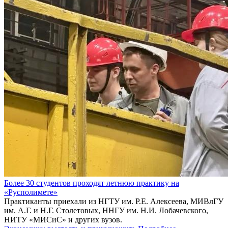
Более 30 студентов проходят летнюю практику на
«Русполимете»
Практиканты приехали из НГТУ им. Р.Е. Алексеева, МИВлГУ
им. А.Г. и Н.Г. Столетовых, ННГУ им. Н.И. Лобачевского,
НИТУ «МИСиС» и других вузов.