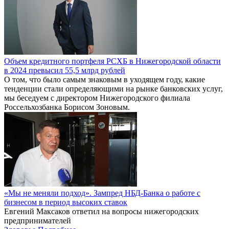
Объем кредитного портфеля РСХБ в Нижегородской области
в 2024 превысил 55,5 млрд рублей
О том, что было самым знаковым в уходящем году, какие
тенденции стали определяющими на рынке банковских услуг,
мы беседуем с директором Нижегородского филиала
Россельхозбанка Борисом Зоновым.
«Мы не меняли подход». Зампред НБД-Банка о работе с
бизнесом в период высоких ставок
Евгений Максаков ответил на вопросы нижегородских
предпринимателей