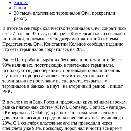
Бизнес
Банки
30 тысяч платежных терминалов Qiwi прекратили
работу
В итоге за сентябрь количество терминалов Qiwi сократилось
со 127 тыс. до 97 тыс., сообщает «Коммерсантъ» со ссылкой на
источники, знакомые с менеджерами платежной системы.
Представитель Qiwi Константин Кольцов сообщил изданию,
что сеть терминалов сократилась на 20%.
Ранее Центробанк выразил обеспокоенность тем, что более
90% наличных, поступающих в платежные терминалы,
используются для операций с признаками обналичивания.
Суть этого процесса заключается в том, что деньги из
терминалов не поступают на спецсчета, открытые у
терминалов в банках, а идут «на вторичный рынок», пишет
РБК.
В начале июня Банк России предложил крупнейшим игрокам
рынка платежных систем (QIWI, ComePay, Contact, «Рапида»,
«Киберплат», DeltaPay) в работе с платежными агентами
довести инкассацию средств на спецсчета к началу июля до
20%. С 1 сентября платежные агенты проводили через
спецсчета уже 98%, поскольку порог наличности все время