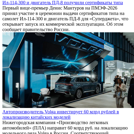
Ил-114-300 и двигатель ПД-8 получили сертификаты типа
Первый вице-премьер Денис Мантуров на ПМЭФ-2026
принял участие в церемонии выдачи сертификатов типа на
самолет Ил-114-300 и двигатель ПД-8 для «Суперджета», что
открывает запуск их коммерческой эксплуатации. Об этом
сообщает правительство России.
Автопроизводитель Volga инвестирует 60 млрд рублей в
локализацию китайских моделей
Нижегородская компания «Производство легковых
автомобилей» (ПЛА) направит 60 млрд руб. на локализацию
модельного ряда Volga в России. Соответствующий