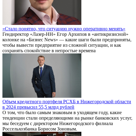
«Стало понятно, что ситуацию нужно оперативно менять»
Гендиректор «Лазер-НН» Егор Архипов в «антикризисной»
колонке на «Бизнес News» — какие шаги были предприняты,
чтобы вывести предприятие из сложной ситуации, и как
сохранять спокойствие в непростые времена
Объем кредитного портфеля РСХБ в Нижегородской области
в 2024 превысил 55,5 млрд рублей
О том, что было самым знаковым в уходящем году, какие
тенденции стали определяющими на рынке банковских услуг,
мы беседуем с директором Нижегородского филиала
Россельхозбанка Борисом Зоновым.