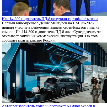
Ил-114-300 и двигатель ПД-8 получили сертификаты типа
Первый вице-премьер Денис Мантуров на ПМЭФ-2026
принял участие в церемонии выдачи сертификатов типа на
самолет Ил-114-300 и двигатель ПД-8 для «Суперджета», что
открывает запуск их коммерческой эксплуатации. Об этом
сообщает правительство России.
Автопроизводитель Volga инвестирует 60 млрд рублей в