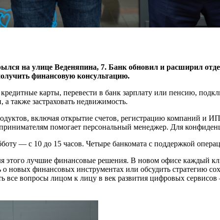
ылся на улице Веденяпина, 7. Банк обновил и расширил отд
получить финансовую консультацию.
кредитные карты, перевести в банк зарплату или пенсию, подкл
, а также застраховать недвижимость.
родуктов, включая открытие счетов, регистрацию компаний и И
дпринимателям помогает персональный менеджер. Для конфиден
субботу — с 10 до 15 часов. Четыре банкомата с поддержкой опе
ля этого лучшие финансовые решения. В новом офисе каждый к
ь о новых финансовых инструментах или обсудить стратегию со
ть все вопросы лицом к лицу в век развития цифровых сервисо