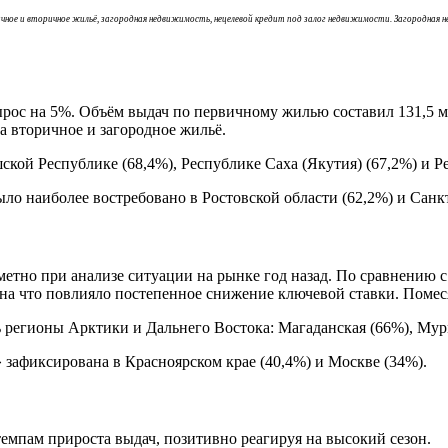
вичное и вторичное жильё, загородная недвижимость, нецелевой кредит под залог недвижимости. Загородная
рос на 5%. Объём выдач по первичному жилью составил 131,5 м
на вторичное и загородное жильё.
ской Республике (68,4%), Республике Саха (Якутия) (67,2%) и Р
о наиболее востребовано в Ростовской области (62,2%) и Санкт
метно при анализе ситуации на рынке год назад. По сравнению с
026, на что повлияло постепенное снижение ключевой ставки. Пом
сь регионы Арктики и Дальнего Востока: Магаданская (66%), Мур
 зафиксирована в Красноярском крае (40,4%) и Москве (34%).
темпам прироста выдач, позитивно реагируя на высокий сезон.