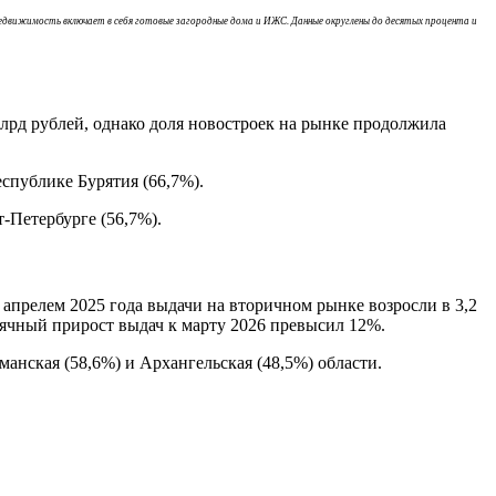
 недвижимость включает в себя готовые загородные дома и ИЖС. Данные округлены до десятых процента и
лрд рублей, однако доля новостроек на рынке продолжила
еспублике Бурятия (66,7%).
-Петербурге (56,7%).
 апрелем 2025 года выдачи на вторичном рынке возросли в 3,2
есячный прирост выдач к марту 2026 превысил 12%.
манская (58,6%) и Архангельская (48,5%) области.