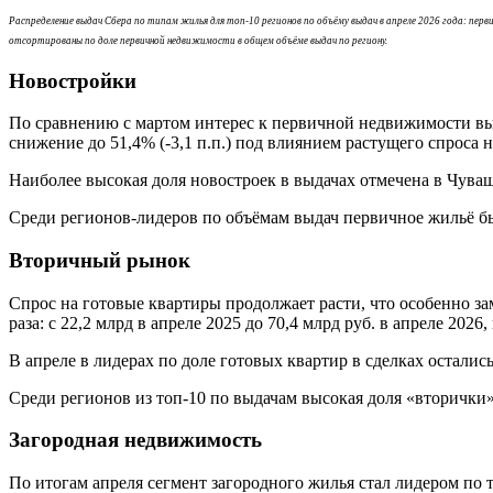
Распределение выдач Сбера по типам жилья для топ-10 регионов по объёму выдач в апреле 2026 года: пер
отсортированы по доле первичной недвижимости в общем объёме выдач по региону.
Новостройки
По сравнению с мартом интерес к первичной недвижимости вы
снижение до 51,4% (-3,1 п.п.) под влиянием растущего спроса 
Наиболее высокая доля новостроек в выдачах отмечена в Чуваш
Среди регионов-лидеров по объёмам выдач первичное жильё был
Вторичный рынок
Спрос на готовые квартиры продолжает расти, что особенно за
раза: с 22,2 млрд в апреле 2025 до 70,4 млрд руб. в апреле 2
В апреле в лидерах по доле готовых квартир в сделках остали
Среди регионов из топ-10 по выдачам высокая доля «вторички»
Загородная недвижимость
По итогам апреля сегмент загородного жилья стал лидером по 