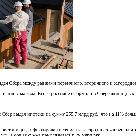
дач Сбера между рынками первичного, вторичного и загородног
авнению с мартом. Всего россияне оформили в Сбере жилищных к
 Сбер выдал ипотеки на сумму 255,7 млрд руб., что на 11% больш
рост к марту зафиксирован в сегменте загородного жилья, на ч
 20%, а общая сумма приблизилась к 29 млрд руб.