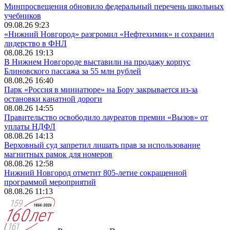
Минпросвещения обновило федеральный перечень школьных
учебников
09.08.26 9:23
«Нижний Новгород» разгромил «Нефтехимик» и сохранил
лидерство в ФНЛ
08.08.26 19:13
В Нижнем Новгороде выставили на продажу корпус
Блиновского пассажа за 55 млн рублей
08.08.26 16:40
Парк «Россия в миниатюре» на Бору закрывается из-за
остановки канатной дороги
08.08.26 14:55
Правительство освободило лауреатов премии «Вызов» от
уплаты НДФЛ
08.08.26 14:13
Верховный суд запретил лишать прав за использование
магнитных рамок для номеров
08.08.26 12:58
Нижний Новгород отметит 805-летие сокращенной
программой мероприятий
08.08.26 11:13