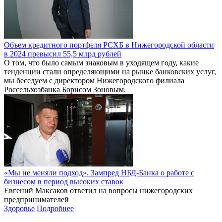
Объем кредитного портфеля РСХБ в Нижегородской области
в 2024 превысил 55,5 млрд рублей
О том, что было самым знаковым в уходящем году, какие
тенденции стали определяющими на рынке банковских услуг,
мы беседуем с директором Нижегородского филиала
Россельхозбанка Борисом Зоновым.
«Мы не меняли подход». Зампред НБД-Банка о работе с
бизнесом в период высоких ставок
Евгений Максаков ответил на вопросы нижегородских
предпринимателей
Здоровье
Подробнее