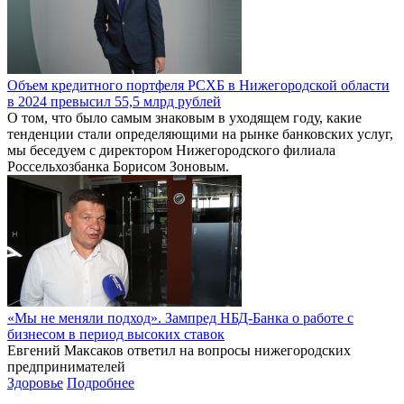
Объем кредитного портфеля РСХБ в Нижегородской области
в 2024 превысил 55,5 млрд рублей
О том, что было самым знаковым в уходящем году, какие
тенденции стали определяющими на рынке банковских услуг,
мы беседуем с директором Нижегородского филиала
Россельхозбанка Борисом Зоновым.
«Мы не меняли подход». Зампред НБД-Банка о работе с
бизнесом в период высоких ставок
Евгений Максаков ответил на вопросы нижегородских
предпринимателей
Здоровье
Подробнее