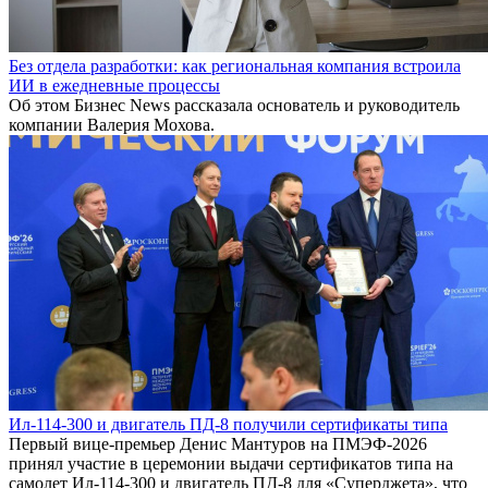
Без отдела разработки: как региональная компания встроила
ИИ в ежедневные процессы
Об этом Бизнес News рассказала основатель и руководитель
компании Валерия Мохова.
Ил-114-300 и двигатель ПД-8 получили сертификаты типа
Первый вице-премьер Денис Мантуров на ПМЭФ-2026
принял участие в церемонии выдачи сертификатов типа на
самолет Ил-114-300 и двигатель ПД-8 для «Суперджета», что