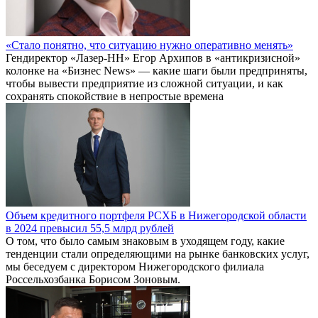
«Стало понятно, что ситуацию нужно оперативно менять»
Гендиректор «Лазер-НН» Егор Архипов в «антикризисной»
колонке на «Бизнес News» — какие шаги были предприняты,
чтобы вывести предприятие из сложной ситуации, и как
сохранять спокойствие в непростые времена
Объем кредитного портфеля РСХБ в Нижегородской области
в 2024 превысил 55,5 млрд рублей
О том, что было самым знаковым в уходящем году, какие
тенденции стали определяющими на рынке банковских услуг,
мы беседуем с директором Нижегородского филиала
Россельхозбанка Борисом Зоновым.