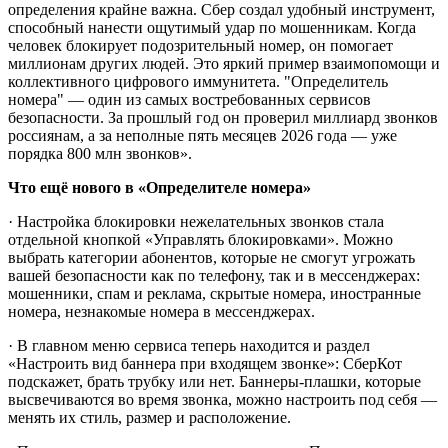
определения крайне важна. Сбер создал удобный инструмент,
способный нанести ощутимый удар по мошенникам. Когда
человек блокирует подозрительный номер, он помогает
миллионам других людей. Это яркий пример взаимопомощи и
коллективного цифрового иммунитета. "Определитель
номера" ― один из самых востребованных сервисов
безопасности. За прошлый год он проверил миллиард звонков
россиянам, а за неполные пять месяцев 2026 года — уже
порядка 800 млн звонков».
Что ещё нового в «Определителе номера»
· Настройка блокировки нежелательных звонков стала
отдельной кнопкой «Управлять блокировками». Можно
выбрать категории абонентов, которые не смогут угрожать
вашей безопасности как по телефону, так и в мессенджерах:
мошенники, спам и реклама, скрытые номера, иностранные
номера, незнакомые номера в мессенджерах.
· В главном меню сервиса теперь находится и раздел
«Настроить вид баннера при входящем звонке»: СберКот
подскажет, брать трубку или нет. Баннеры-плашки, которые
высвечиваются во время звонка, можно настроить под себя —
менять их стиль, размер и расположение.