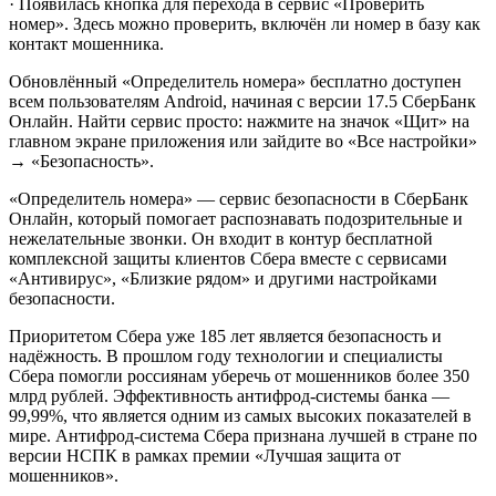
· Появилась кнопка для перехода в сервис «Проверить
номер». Здесь можно проверить, включён ли номер в базу как
контакт мошенника.
Обновлённый «Определитель номера» бесплатно доступен
всем пользователям Android, начиная с версии 17.5 СберБанк
Онлайн. Найти сервис просто: нажмите на значок «Щит» на
главном экране приложения или зайдите во «Все настройки»
→ «Безопасность».
«Определитель номера» — сервис безопасности в СберБанк
Онлайн, который помогает распознавать подозрительные и
нежелательные звонки. Он входит в контур бесплатной
комплексной защиты клиентов Сбера вместе с сервисами
«Антивирус», «Близкие рядом» и другими настройками
безопасности.
Приоритетом Сбера уже 185 лет является безопасность и
надёжность. В прошлом году технологии и специалисты
Сбера помогли россиянам уберечь от мошенников более 350
млрд рублей. Эффективность антифрод-системы банка ―
99,99%, что является одним из самых высоких показателей в
мире. Антифрод-система Сбера признана лучшей в стране по
версии НСПК в рамках премии «Лучшая защита от
мошенников».