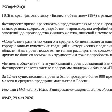
2SDnjeWZxQi
ПСБ открыл фотовыставку «Бизнес в объективе» (18+) в рамк
Фотопроект призван рассказать о представителях малого и сре
самых разных сферах: от разработки и производства амфибий
заведений до производства яичного желтка, пищевой и техноло
«Содействие развитию малого и среднего бизнеса является од
городе славных купеческих традиций и исторических предприн
области. Наш проект помогает не только расширить их возможн
других не бояться возможных трудностей и тоже попробовать
«Бизнес в объективе» - это уникальный проект, созданный Бан
Фотопроект является частью программы поддержки бизнеса «П
За 12 лет существования проекта было проведено более 900 пр
малого и среднего предпринимательства в России.
Реклама ПАО «Банк ПСБ». Универсальная лицензия Банка Росс
09:42, 29 мая 2026