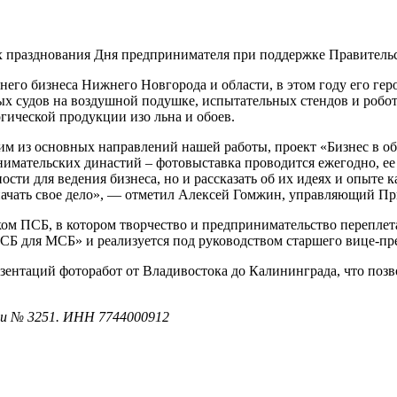
ах празднования Дня предпринимателя при поддержке Правител
днего бизнеса Нижнего Новгорода и области, в этом году его гер
ных судов на воздушной подушке, испытательных стендов и робо
гической продукции изо льна и обоев.
ним из основных направлений нашей работы, проект «Бизнес в о
имательских династий – фотовыставка проводится ежегодно, ее
ости для ведения бизнеса, но и рассказать об их идеях и опыте
 начать свое дело», — отметил Алексей Гомжин, управляющий 
ком ПСБ, в котором творчество и предпринимательство переплет
СБ для МСБ» и реализуется под руководством старшего вице-пр
езентаций фоторабот от Владивостока до Калининграда, что поз
ии № 3251. ИНН 7744000912