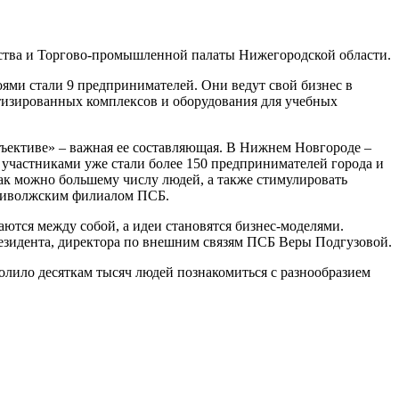
ьства и Торгово-промышленной палаты Нижегородской области.
оями стали 9 предпринимателей. Они ведут свой бизнес в
тизированных комплексов и оборудования для учебных
бъективе» – важная ее составляющая. В Нижнем Новгороде –
 участниками уже стали более 150 предпринимателей города и
 как можно большему числу людей, а также стимулировать
Приволжским филиалом ПСБ.
аются между собой, а идеи становятся бизнес-моделями.
езидента, директора по внешним связям ПСБ Веры Подгузовой.
волило десяткам тысяч людей познакомиться с разнообразием