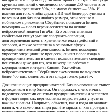
крупных компаний с численностью свыше 250 человек этот
показатель превышает 50%, а в малом бизнесе — 35%. И
именно для того, чтобы сделать ИИ ещё более доступным и
полезным для бизнеса любого размера, этой осенью в
мобильном приложении СберБизнес появляется Бизнес-
помощник — новая версия ассистента на основе
нейросетевой модели ГигаЧат. Его отличительными
свойствами станут умение совершать операции,
долговременная память, хранение контекста действий и
запросов, а также экспертиза в основных сферах
предпринимательской деятельности. Бизнес-помощник
упростит операционные процессы, снизит порог входа в
предпринимательство и сделает пользовательские сценарии
понятными даже для тех, кто никогда не работал с
корпоративным интернет-банком. Уже сейчас
нейроассистентом в СберБизнес ежемесячно пользуются
более 400 тыс. клиентов, и эта цифра только растёт».
Для начинающих предпринимателей Бизнес-помощник станет
проводником в мир бизнеса. Он подскажет, с чего начать,
поделится советами опытных предпринимателей и экспертов
в формате коротких вертикальных видео, не даст упустить
важные нюансы. Например, объяснит, как и когда оплачивать
налоги, что важно знать при расчёте зарплаты, как проверять
контрагентов, зачем отправлять чеки и другие полезные вещи.