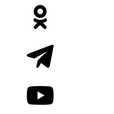
мы беседуем с директором Нижегородского филиала
Россельхозбанка Борисом Зоновым.
«Мы не меняли подход». Зампред НБД-Банка о работе с
бизнесом в период высоких ставок
Евгений Максаков ответил на вопросы нижегородских
предпринимателей
Здоровье
Подробнее