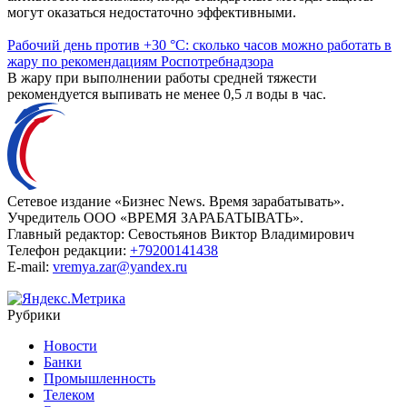
Автопроизводитель Volga инвестирует 60 млрд рублей в
локализацию китайских моделей
Нижегородская компания «Производство легковых
автомобилей» (ПЛА) направит 60 млрд руб. на локализацию
модельного ряда Volga в России. Соответствующий
специальный инвестиционный контракт (СПИК) с
Минпромторгом был подписан в феврале, сообщают
«Ведомости» со ссылкой на источники, знакомые с бизнесом
предприятия.