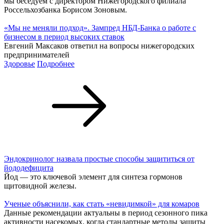
Ил-114-300 и двигатель ПД-8 получили сертификаты типа
Первый вице-премьер Денис Мантуров на ПМЭФ-2026
принял участие в церемонии выдачи сертификатов типа на
самолет Ил-114-300 и двигатель ПД-8 для «Суперджета», что
открывает запуск их коммерческой эксплуатации. Об этом
сообщает правительство России.