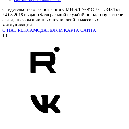
«Стало понятно, что ситуацию нужно оперативно менять»
Гендиректор «Лазер-НН» Егор Архипов в «антикризисной»
колонке на «Бизнес News» — какие шаги были предприняты,
чтобы вывести предприятие из сложной ситуации, и как
сохранять спокойствие в непростые времена
Объем кредитного портфеля РСХБ в Нижегородской области
в 2024 превысил 55,5 млрд рублей
О том, что было самым знаковым в уходящем году, какие
тенденции стали определяющими на рынке банковских услуг,