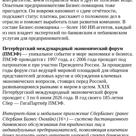
Опытным предпринимателям Бизнес-помощник тоже
пригодится. Он вовремя напомнит о сдаче отчётности,
подскажет статус платежа, расскажет о положении дел в
отрасли и поможет выработать план развития компании. В
составе Бизнес-помощника — более 160 ИИ-агентов, каждый
из них владеет экспертизой по банковским и небанковским
услугам для предпринимателей.
Петербургский международный экономический форум
(ПМЭФ)
— уникальное событие в мире экономики и бизнеса.
ПМЭФ проводится с 1997 года, а с 2006 года проходит под
патронатом и при участии Президента России. За прошедшие
годы форум стал ведущей мировой площадкой для общения
представителей деловых кругов и обсуждения ключевых
экономических вопросов, стоящих перед Россией,
развивающимися рынками и миром в целом. XXIX
Петербургский международный экономический форум
проходит с 3 по 6 июня 2026 года. В год своего 185-летия
Сбер — ГигаПартнёр ПМЭФ.
Интернет-банк и мобильное приложение СберБизнес (ранее
СберБанк Бизнес Онлайн) (16+) — система дистанционного
банковского обслуживания для юридических лиц и
индивидуальных предпринимателей, позволяющая клиентам
банка получать через интернет широкий спектр банковских