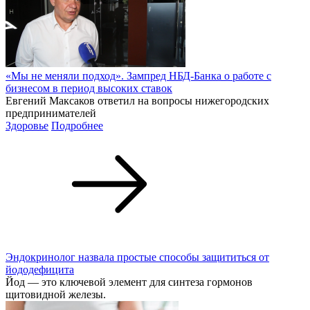
«Стало понятно, что ситуацию нужно оперативно менять»
Гендиректор «Лазер-НН» Егор Архипов в «антикризисной»
колонке на «Бизнес News» — какие шаги были предприняты,
чтобы вывести предприятие из сложной ситуации, и как
сохранять спокойствие в непростые времена