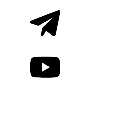
Происшествия
НАПП
Спецпроекты
Бизнес на связи
Сделано в Нижегородской области
Лидеры агробизнеса
Бор. Лидеры бизнеса
Другое
Рынки
Школа инвестора
Бизнес-секреты
Библиотека бизнеса
Время зарабатывать TV
Свидетельство о регистрации СМИ ЭЛ № ФС 77 - 73484 от
24.08.2018 выдано Федеральной службой по надзору в сфере
связи, информационных технологий и массовых
коммуникаций.
О НАС
РЕКЛАМОДАТЕЛЯМ
КАРТА САЙТА
18+