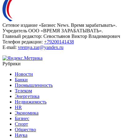
Евгений Максаков ответил на вопросы нижегородских
предпринимателей
Здоровье
Подробнее
Эндокринолог назвала простые способы защититься от
йододефицита
Йод — это ключевой элемент для синтеза гормонов
щитовидной железы.