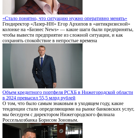
Минпромторгом был подписан в феврале, сообщают
«Ведомости» со ссылкой на источники, знакомые с бизнесом
предприятия.
ГАЗ внедрил сквозную ИТ-систему и сократил затраты на 110
млн рублей в год
Горьковский автозавод внедрил комплексную ИТ-систему
управления жизненным циклом продукции, которая
позволила повысить загрузку оборудования на 15% и
сократить ежегодные издержки на 110 млн рублей.
Бизнес интервью
Подробнее