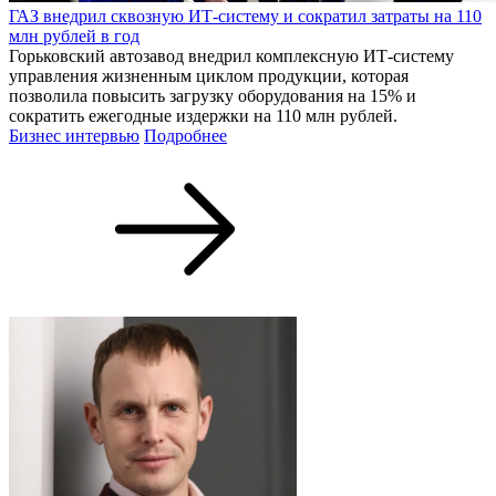
Первый вице-премьер Денис Мантуров на ПМЭФ-2026
принял участие в церемонии выдачи сертификатов типа на
самолет Ил-114-300 и двигатель ПД-8 для «Суперджета», что
открывает запуск их коммерческой эксплуатации. Об этом
сообщает правительство России.
Автопроизводитель Volga инвестирует 60 млрд рублей в
локализацию китайских моделей
Нижегородская компания «Производство легковых
автомобилей» (ПЛА) направит 60 млрд руб. на локализацию
модельного ряда Volga в России. Соответствующий
специальный инвестиционный контракт (СПИК) с