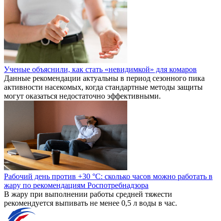
Объем кредитного портфеля РСХБ в Нижегородской области
в 2024 превысил 55,5 млрд рублей
О том, что было самым знаковым в уходящем году, какие
тенденции стали определяющими на рынке банковских услуг,
мы беседуем с директором Нижегородского филиала
Россельхозбанка Борисом Зоновым.
«Мы не меняли подход». Зампред НБД-Банка о работе с
бизнесом в период высоких ставок