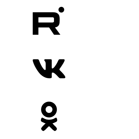
Сетевое издание «Бизнес News. Время зарабатывать».
Учредитель ООО «ВРЕМЯ ЗАРАБАТЫВАТЬ».
Главный редактор:
Севостьянов Виктор Владимирович
Телефон редакции:
+79200141438
E-mail:
vremya.zar@yandex.ru
Рубрики
Новости
Банки
Промышленность
Телеком
Энергетика
Недвижимость
HR
Экономика
Бизнес
Спорт
Общество
Наука
Авто