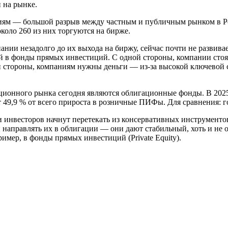
 на рынке.
иям — большой разрыв между частным и публичным рынком в Ро
коло 260 из них торгуются на бирже.
нии незадолго до их выхода на биржу, сейчас почти не развива
й в фонды прямых инвестиций. С одной стороны, компании стоят
ой стороны, компаниям нужны деньги — из‑за высокой ключевой 
ционного рынка сегодня являются облигационные фонды. В 2025
 49,9 % от всего прироста в розничные ПИФы. Для сравнения: го
и инвесторов начнут перетекать из консервативных инструменто
 направлять их в облигации — они дают стабильный, хоть и не о
мер, в фонды прямых инвестиций (Private Equity).