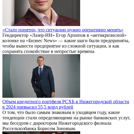
«Стало понятно, что ситуацию нужно оперативно менять»
Гендиректор «Лазер-НН» Егор Архипов в «антикризисной»
колонке на «Бизнес News» — какие шаги были предприняты,
чтобы вывести предприятие из сложной ситуации, и как
сохранять спокойствие в непростые времена
Объем кредитного портфеля РСХБ в Нижегородской области
в 2024 превысил 55,5 млрд рублей
О том, что было самым знаковым в уходящем году, какие
тенденции стали определяющими на рынке банковских услуг,
мы беседуем с директором Нижегородского филиала
Россельхозбанка Борисом Зоновым.