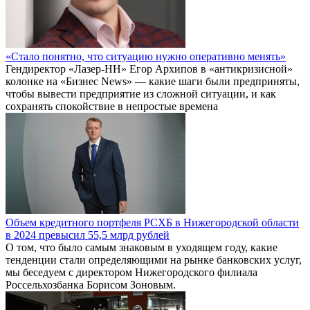
«Стало понятно, что ситуацию нужно оперативно менять»
Гендиректор «Лазер-НН» Егор Архипов в «антикризисной»
колонке на «Бизнес News» — какие шаги были предприняты,
чтобы вывести предприятие из сложной ситуации, и как
сохранять спокойствие в непростые времена
Объем кредитного портфеля РСХБ в Нижегородской области
в 2024 превысил 55,5 млрд рублей
О том, что было самым знаковым в уходящем году, какие
тенденции стали определяющими на рынке банковских услуг,
мы беседуем с директором Нижегородского филиала
Россельхозбанка Борисом Зоновым.