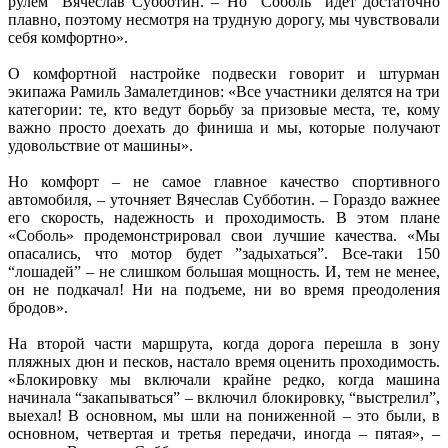
рулем” Вячеслав Субботин. – Но “Соболь” идет достаточно
плавно, поэтому несмотря на трудную дорогу, мы чувствовали
себя комфортно».
О комфортной настройке подвески говорит и штурман
экипажа Рамиль Замалетдинов: «Все участники делятся на три
категории: те, кто ведут борьбу за призовые места, те, кому
важно просто доехать до финиша и мы, которые получают
удовольствие от машины».
Но комфорт – не самое главное качество спортивного
автомобиля, – уточняет Вячеслав Субботин. – Гораздо важнее
его скорость, надежность и проходимость. В этом плане
«Соболь» продемонстрировал свои лучшие качества. «Мы
опасались, что мотор будет ”задыхаться”. Все-таки 150
“лошадей” – не слишком большая мощность. И, тем не менее,
он не подкачал! Ни на подъеме, ни во время преодоления
бродов».
На второй части маршрута, когда дорога перешла в зону
пляжных дюн и песков, настало время оценить проходимость.
«Блокировку мы включали крайне редко, когда машина
начинала “закапываться” – включил блокировку, “выстрелил”,
выехал! В основном, мы шли на пониженной – это были, в
основном, четвертая и третья передачи, иногда – пятая», –