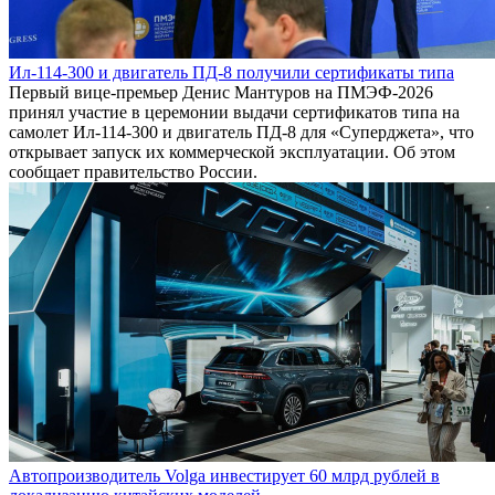
Ил-114-300 и двигатель ПД-8 получили сертификаты типа
Первый вице-премьер Денис Мантуров на ПМЭФ-2026
принял участие в церемонии выдачи сертификатов типа на
самолет Ил-114-300 и двигатель ПД-8 для «Суперджета», что
открывает запуск их коммерческой эксплуатации. Об этом
сообщает правительство России.
Автопроизводитель Volga инвестирует 60 млрд рублей в