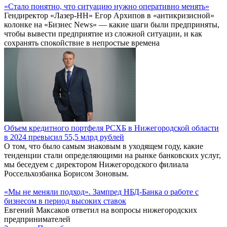
«Стало понятно, что ситуацию нужно оперативно менять»
Гендиректор «Лазер-НН» Егор Архипов в «антикризисной»
колонке на «Бизнес News» — какие шаги были предприняты,
чтобы вывести предприятие из сложной ситуации, и как
сохранять спокойствие в непростые времена
Объем кредитного портфеля РСХБ в Нижегородской области
в 2024 превысил 55,5 млрд рублей
О том, что было самым знаковым в уходящем году, какие
тенденции стали определяющими на рынке банковских услуг,
мы беседуем с директором Нижегородского филиала
Россельхозбанка Борисом Зоновым.
«Мы не меняли подход». Зампред НБД-Банка о работе с
бизнесом в период высоких ставок
Евгений Максаков ответил на вопросы нижегородских
предпринимателей