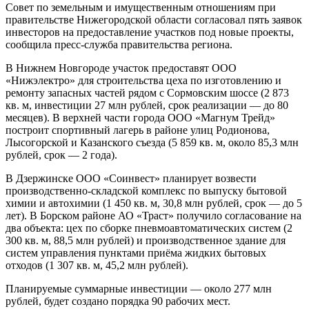
Совет по земельным и имущественным отношениям при
правительстве Нижегородской области согласовал пять заявок
инвесторов на предоставление участков под новые проекты,
сообщила пресс-служба правительства региона.
В Нижнем Новгороде участок предоставят ООО
«Нижэлектро» для строительства цеха по изготовлению и
ремонту запасных частей рядом с Сормовским шоссе (2 873
кв. м, инвестиции 27 млн рублей, срок реализации — до 80
месяцев). В верхней части города ООО «Магнум Трейд»
построит спортивный лагерь в районе улиц Родионова,
Лысогорской и Казанского съезда (5 859 кв. м, около 85,3 млн
рублей, срок — 2 года).
В Дзержинске ООО «Соинвест» планирует возвести
производственно‑складской комплекс по выпуску бытовой
химии и автохимии (1 450 кв. м, 30,8 млн рублей, срок — до 5
лет). В Борском районе АО «Траст» получило согласование на
два объекта: цех по сборке пневмоавтоматических систем (2
300 кв. м, 88,5 млн рублей) и производственное здание для
систем управления пунктами приёма жидких бытовых
отходов (1 307 кв. м, 45,2 млн рублей).
Планируемые суммарные инвестиции — около 277 млн
рублей, будет создано порядка 90 рабочих мест.