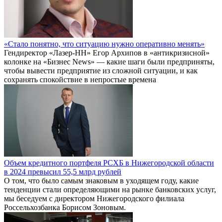
«Стало понятно, что ситуацию нужно оперативно менять»
Гендиректор «Лазер-НН» Егор Архипов в «антикризисной»
колонке на «Бизнес News» — какие шаги были предприняты,
чтобы вывести предприятие из сложной ситуации, и как
сохранять спокойствие в непростые времена
Объем кредитного портфеля РСХБ в Нижегородской области
в 2024 превысил 55,5 млрд рублей
О том, что было самым знаковым в уходящем году, какие
тенденции стали определяющими на рынке банковских услуг,
мы беседуем с директором Нижегородского филиала
Россельхозбанка Борисом Зоновым.