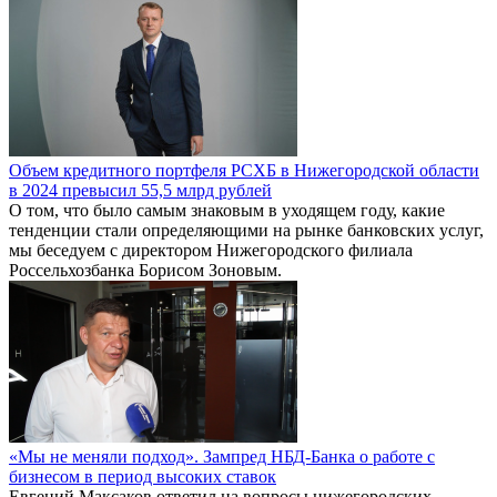
Объем кредитного портфеля РСХБ в Нижегородской области
в 2024 превысил 55,5 млрд рублей
О том, что было самым знаковым в уходящем году, какие
тенденции стали определяющими на рынке банковских услуг,
мы беседуем с директором Нижегородского филиала
Россельхозбанка Борисом Зоновым.
«Мы не меняли подход». Зампред НБД-Банка о работе с
бизнесом в период высоких ставок
Евгений Максаков ответил на вопросы нижегородских