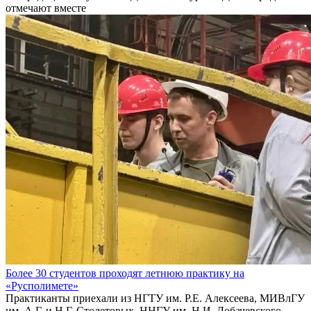
отмечают вместе
Более 30 студентов проходят летнюю практику на
«Русполимете»
Практиканты приехали из НГТУ им. Р.Е. Алексеева, МИВлГУ
им. А.Г. и Н.Г. Столетовых, ННГУ им. Н.И. Лобачевского,