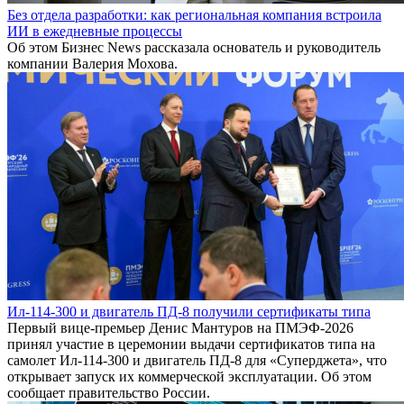
Без отдела разработки: как региональная компания встроила
ИИ в ежедневные процессы
Об этом Бизнес News рассказала основатель и руководитель
компании Валерия Мохова.
Ил-114-300 и двигатель ПД-8 получили сертификаты типа
Первый вице-премьер Денис Мантуров на ПМЭФ-2026
принял участие в церемонии выдачи сертификатов типа на
самолет Ил-114-300 и двигатель ПД-8 для «Суперджета», что
открывает запуск их коммерческой эксплуатации. Об этом
сообщает правительство России.