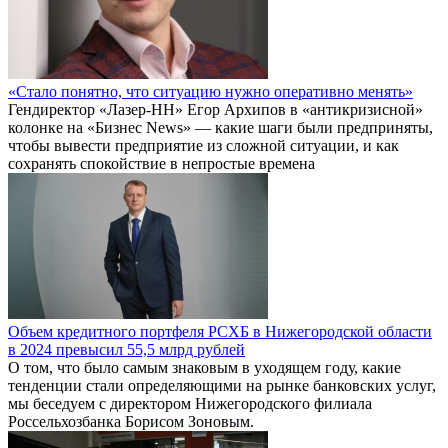
«Стало понятно, что ситуацию нужно оперативно менять»
Гендиректор «Лазер-НН» Егор Архипов в «антикризисной»
колонке на «Бизнес News» — какие шаги были предприняты,
чтобы вывести предприятие из сложной ситуации, и как
сохранять спокойствие в непростые времена
Объем кредитного портфеля РСХБ в Нижегородской области
в 2024 превысил 55,5 млрд рублей
О том, что было самым знаковым в уходящем году, какие
тенденции стали определяющими на рынке банковских услуг,
мы беседуем с директором Нижегородского филиала
Россельхозбанка Борисом Зоновым.