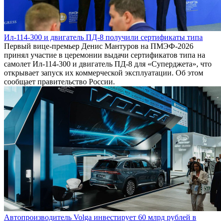
Ил-114-300 и двигатель ПД-8 получили сертификаты типа
Первый вице-премьер Денис Мантуров на ПМЭФ-2026
принял участие в церемонии выдачи сертификатов типа на
самолет Ил-114-300 и двигатель ПД-8 для «Суперджета», что
открывает запуск их коммерческой эксплуатации. Об этом
сообщает правительство России.
Автопроизводитель Volga инвестирует 60 млрд рублей в