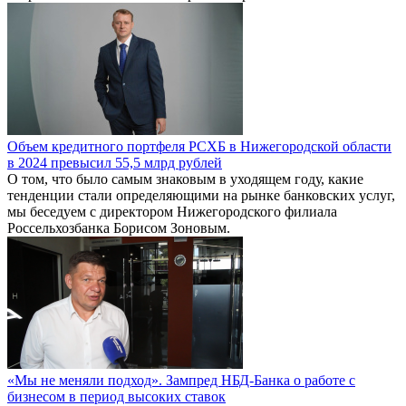
Объем кредитного портфеля РСХБ в Нижегородской области
в 2024 превысил 55,5 млрд рублей
О том, что было самым знаковым в уходящем году, какие
тенденции стали определяющими на рынке банковских услуг,
мы беседуем с директором Нижегородского филиала
Россельхозбанка Борисом Зоновым.
«Мы не меняли подход». Зампред НБД-Банка о работе с
бизнесом в период высоких ставок