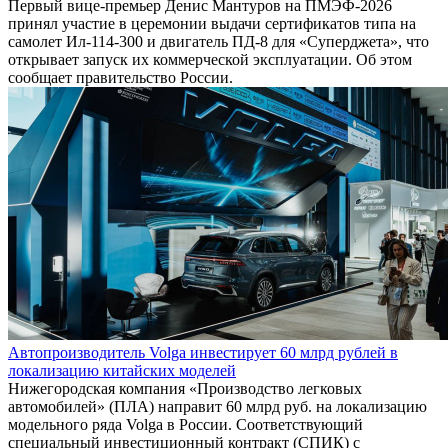
Первый вице-премьер Денис Мантуров на ПМЭФ-2026
принял участие в церемонии выдачи сертификатов типа на
самолет Ил-114-300 и двигатель ПД-8 для «Суперджета», что
открывает запуск их коммерческой эксплуатации. Об этом
сообщает правительство России.
Автопроизводитель Volga инвестирует 60 млрд рублей в
локализацию китайских моделей
Нижегородская компания «Производство легковых
автомобилей» (ПЛА) направит 60 млрд руб. на локализацию
модельного ряда Volga в России. Соответствующий
специальный инвестиционный контракт (СПИК) с