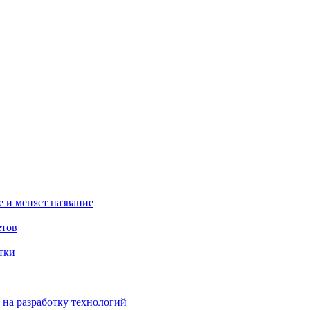
 и меняет название
етов
тки
 на разработку технологий