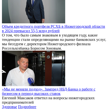
Объем кредитного портфеля РСХБ в Нижегородской области
в 2024 превысил 55,5 млрд рублей
О том, что было самым знаковым в уходящем году, какие
тенденции стали определяющими на рынке банковских услуг,
мы беседуем с директором Нижегородского филиала
Россельхозбанка Борисом Зоновым.
«Мы не меняли подход». Зампред НБД-Банка о работе с
бизнесом в период высоких ставок
Евгений Максаков ответил на вопросы нижегородских
предпринимателей
Здоровье
Подробнее