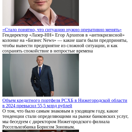
«Стало понятно, что ситуацию нужно оперативно менять»
Гендиректор «Лазер-НН» Егор Архипов в «антикризисной»
колонке на «Бизнес News» — какие шаги были предприняты,
чтобы вывести предприятие из сложной ситуации, и как
сохранять спокойствие в непростые времена
Объем кредитного портфеля РСХБ в Нижегородской области
в 2024 превысил 55,5 млрд рублей
О том, что было самым знаковым в уходящем году, какие
тенденции стали определяющими на рынке банковских услуг,
мы беседуем с директором Нижегородского филиала
Россельхозбанка Борисом Зоновым.