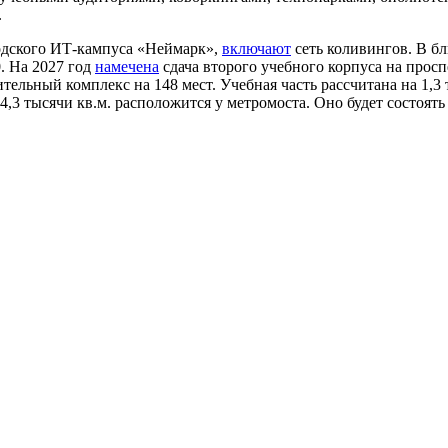
.
одского ИТ-кампуса «Неймарк»,
включают
сеть коливингов. В б
. На 2027 год
намечена
сдача второго учебного корпуса на просп
ительный комплекс на 148 мест. Учебная часть рассчитана на 1,
,3 тысячи кв.м. расположится у метромоста. Оно будет состоять 