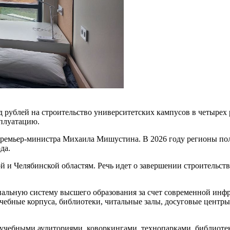
 рублей на строительство университетских кампусов в четырех 
сплуатацию.
премьер-министра Михаила Мишустина. В 2026 году регионы пол
да.
й и Челябинской областям. Речь идет о завершении строительс
льную систему высшего образования за счет современной инфрас
учебные корпуса, библиотеки, читальные залы, досуговые центр
учебными аудиториями, коворкингами, технопарками, библиоте