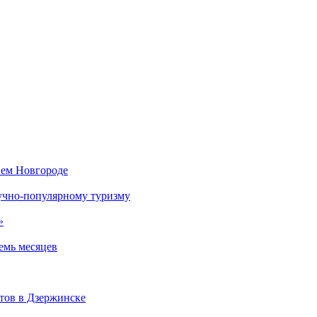
нем Новгороде
аучно-популярному туризму
»
емь месяцев
тов в Дзержинске