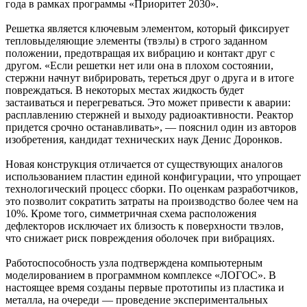
года в рамках программы «Приоритет 2030».
Решетка является ключевым элементом, который фиксирует
тепловыделяющие элементы (твэлы) в строго заданном
положении, предотвращая их вибрацию и контакт друг с
другом. «Если решетки нет или она в плохом состоянии,
стержни начнут вибрировать, тереться друг о друга и в итоге
повреждаться. В некоторых местах жидкость будет
застаиваться и перегреваться. Это может привести к аварии:
расплавлению стержней и выходу радиоактивности. Реактор
придется срочно останавливать», — пояснил один из авторов
изобретения, кандидат технических наук Денис Доронков.
Новая конструкция отличается от существующих аналогов
использованием пластин единой конфигурации, что упрощает
технологический процесс сборки. По оценкам разработчиков,
это позволит сократить затраты на производство более чем на
10%. Кроме того, симметричная схема расположения
дефлекторов исключает их близость к поверхности твэлов,
что снижает риск повреждения оболочек при вибрациях.
Работоспособность узла подтверждена компьютерным
моделированием в программном комплексе «ЛОГОС». В
настоящее время созданы первые прототипы из пластика и
металла, на очереди — проведение экспериментальных