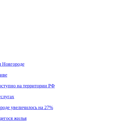
м Новгороде
тиве
оступно на территории РФ
услугах
роде увеличилось на 27%
щегося жилья