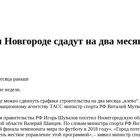
 Новгороде сдадут на два мес
месяца раньше
ве недели.
ожно сдвинуть графики строительства на два месяца „влево“. То
ормационному агентству ТАСС министр спорта РФ Виталий Мутк
еля правительства РФ Игорь Шувалов посетил Нижегородскую об
ой области Валерий Шанцев. По словам министра спорта РФ Ви
/4 финала чемпионата мира по футболу в 2018 году». «Город поте
нь жесткое управление этой программой», - заявил министр спо