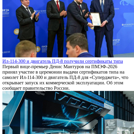
Ил-114-300 и двигатель ПД-8 получили сертификаты типа
Первый вице-премьер Денис Мантуров на ПМЭФ-2026
принял участие в церемонии выдачи сертификатов типа на
самолет Ил-114-300 и двигатель ПД-8 для «Суперджета», что
открывает запуск их коммерческой эксплуатации. Об этом
сообщает правительство России.