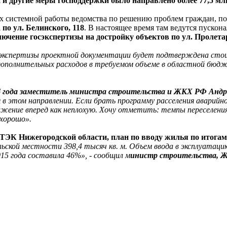
и и другие меры господдержки было направлено более 77,5 мл
х системной работы ведомства по решению проблем граждан, по
по ул. Белинского, 118
. В настоящее время там ведутся пуско
ючение госэкспертизы на достройку объектов по ул. Пролета
й экспертизы проектной документации будет подтверждена ст
и дополнительных расходов в требуемом объеме в областной бю
016 года заместитель министра строительства и ЖКХ РФ Анд
в этом направлении. Если брать программу расселения аварийног
ижение вперед как неплохую. Хочу отметить: темпы переселени
 хорошо».
ЭК Нижегородской области, план по вводу жилья по итогам 
в сельской местности 398,4 тысяч кв. м. Объем ввода в эксплуат
15 года составила 46%», - сообщил м
инистр строительства, Ж