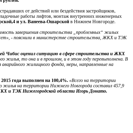
н рублей.
страдавших от действий или бездействия застройщиков,
наладочные работы лифтов, монтаж внутренних инженерных
рской,4 и ул. Ванеева-Ошарской
в Нижнем Новгороде.
оимость завершения строительства „проблемных“ жилых
джет», - пояснили в министерстве строительства, ЖКХ и ТЭК
рей Чибис оценил ситуацию в сфере строительства и ЖКХ
о жилья, то она и в прошлом, и в этом году перевыполнена. В
я аварийного жилищного фонда, меры, направленные на
2015 года выполнен на 100,4%.
«Всего на территории
ацию жилья на территории Нижнего Новгорода составил 457,9
КХ и ТЭК Нижегородской области Игорь Донато.