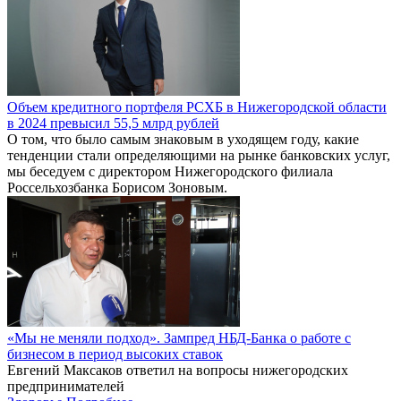
Объем кредитного портфеля РСХБ в Нижегородской области
в 2024 превысил 55,5 млрд рублей
О том, что было самым знаковым в уходящем году, какие
тенденции стали определяющими на рынке банковских услуг,
мы беседуем с директором Нижегородского филиала
Россельхозбанка Борисом Зоновым.
«Мы не меняли подход». Зампред НБД-Банка о работе с
бизнесом в период высоких ставок
Евгений Максаков ответил на вопросы нижегородских
предпринимателей