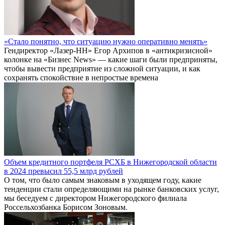
«Стало понятно, что ситуацию нужно оперативно менять»
Гендиректор «Лазер-НН» Егор Архипов в «антикризисной»
колонке на «Бизнес News» — какие шаги были предприняты,
чтобы вывести предприятие из сложной ситуации, и как
сохранять спокойствие в непростые времена
Объем кредитного портфеля РСХБ в Нижегородской области
в 2024 превысил 55,5 млрд рублей
О том, что было самым знаковым в уходящем году, какие
тенденции стали определяющими на рынке банковских услуг,
мы беседуем с директором Нижегородского филиала
Россельхозбанка Борисом Зоновым.