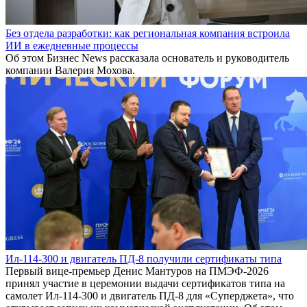
Без отдела разработки: как региональная компания встроила
ИИ в ежедневные процессы
Об этом Бизнес News рассказала основатель и руководитель
компании Валерия Мохова.
Ил-114-300 и двигатель ПД-8 получили сертификаты типа
Первый вице-премьер Денис Мантуров на ПМЭФ-2026
принял участие в церемонии выдачи сертификатов типа на
самолет Ил-114-300 и двигатель ПД-8 для «Суперджета», что