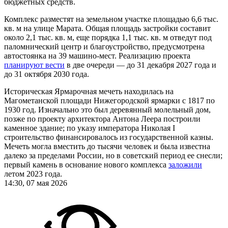
бюджетных средств.
Комплекс разместят на земельном участке площадью 6,6 тыс.
кв. м на улице Марата. Общая площадь застройки составит
около 2,1 тыс. кв. м, еще порядка 1,1 тыс. кв. м отведут под
паломнический центр и благоустройство, предусмотрена
автостоянка на 39 машино‑мест. Реализацию проекта
планируют вести
в две очереди — до 31 декабря 2027 года и
до 31 октября 2030 года.
Историческая Ярмарочная мечеть находилась на
Магометанской площади Нижегородской ярмарки с 1817 по
1930 год. Изначально это был деревянный молельный дом,
позже по проекту архитектора Антона Леера построили
каменное здание; по указу императора Николая I
строительство финансировалось из государственной казны.
Мечеть могла вместить до тысячи человек и была известна
далеко за пределами России, но в советский период ее снесли;
первый камень в основание нового комплекса
заложили
летом 2023 года.
14:30, 07 мая 2026