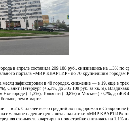
рода в апреле составила 209 188 руб., снизившись на 1,3% по 
едерального портала «МИР КВАРТИР» по 70 крупнейшим городам Р
за месяц зафиксирован в 48 городах, снижение — в 19, ещё в тр
), Санкт‑Петербург (+5,3%, до 305 108 руб. за кв. м), Владикав
ем Новгороде (–1,3%), Тольятти (–0,8%) и Москве (–0,7%, до 468 4
 больше, чем в марте.
ие — в 25. Сильнее всего средний лот подорожал в Ставрополе (+
Максимальное падение цены лота аналитики «МИР КВАРТИР» отмеч
средняя стоимость квартиры в новостройке снизилась на 1,1% и с