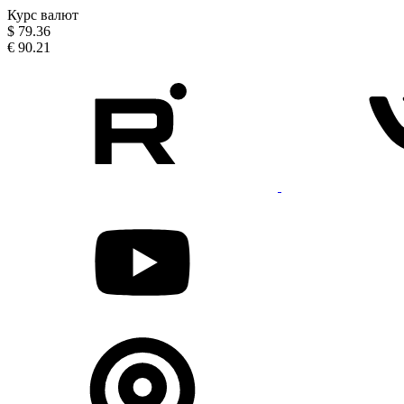
Курс валют
$
79.36
€
90.21