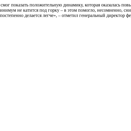
смог показать положительную динамику, которая оказалась повыш
минимум не катится под горку – в этом помогло, несомненно, сн
и постепенно делается легче», – отметил генеральный директо