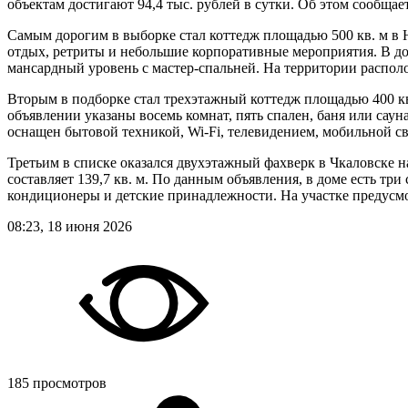
объектам достигают 94,4 тыс. рублей в сутки. Об этом сообща
Самым дорогим в выборке стал коттедж площадью 500 кв. м в 
отдых, ретриты и небольшие корпоративные мероприятия. В дом
мансардный уровень с мастер-спальней. На территории располо
Вторым в подборке стал трехэтажный коттедж площадью 400 кв.
объявлении указаны восемь комнат, пять спален, баня или саун
оснащен бытовой техникой, Wi-Fi, телевидением, мобильной с
Третьим в списке оказался двухэтажный фахверк в Чкаловске н
составляет 139,7 кв. м. По данным объявления, в доме есть тр
кондиционеры и детские принадлежности. На участке предусмо
08:23, 18 июня 2026
185 просмотров