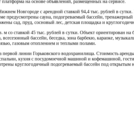
ет платформа на основе объявлений, размещенных на сервисе.
Нижнем Новгороде с арендной ставкой 94,4 тыс. рублей в сутки.
е предусмотрены сауна, подогреваемый бассейн, тренажерный за
жены сад, пруд, сосновый лес, детская площадка и круглогодичн
 м со ставкой 45 тыс. рублей в сутки. Объект ориентирован на 
а, всесезонный бассейн, беседка, зона барбекю, караоке, музыка
вязью, газовым отоплением и теплыми полами.
а первой линии Горьковского водохранилища. Стоимость аренды 
и спальни, кухня с посудомоечной машиной и кофемашиной, гости
трены круглогодичный подогреваемый бассейн под открытым неб