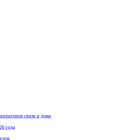
ператоров связи в дома
26 года
елов