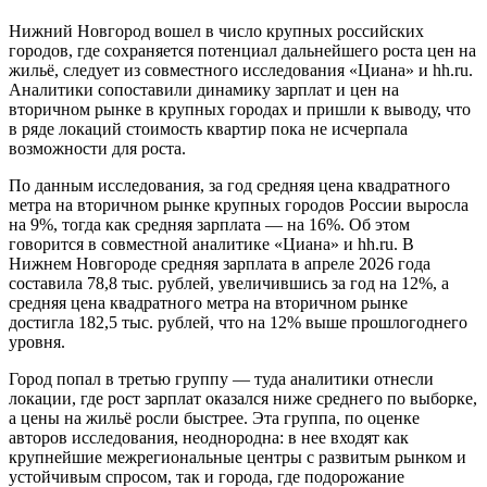
Нижний Новгород вошел в число крупных российских
городов, где сохраняется потенциал дальнейшего роста цен на
жильё, следует из совместного исследования «Циана» и hh.ru.
Аналитики сопоставили динамику зарплат и цен на
вторичном рынке в крупных городах и пришли к выводу, что
в ряде локаций стоимость квартир пока не исчерпала
возможности для роста.
По данным исследования, за год средняя цена квадратного
метра на вторичном рынке крупных городов России выросла
на 9%, тогда как средняя зарплата — на 16%. Об этом
говорится в совместной аналитике «Циана» и hh.ru. В
Нижнем Новгороде средняя зарплата в апреле 2026 года
составила 78,8 тыс. рублей, увеличившись за год на 12%, а
средняя цена квадратного метра на вторичном рынке
достигла 182,5 тыс. рублей, что на 12% выше прошлогоднего
уровня.
Город попал в третью группу — туда аналитики отнесли
локации, где рост зарплат оказался ниже среднего по выборке,
а цены на жильё росли быстрее. Эта группа, по оценке
авторов исследования, неоднородна: в нее входят как
крупнейшие межрегиональные центры с развитым рынком и
устойчивым спросом, так и города, где подорожание