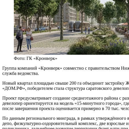
Фото: ГК «Кронверк»
Группа компаний «Кронверк» совместно с правительством Ниже
служба ведомства.
Новый квартал площадью свыше 200 га объединит застройку ЖК
«ДОМ.РФ», победителем стала структура саратовского девел
Проект предусматривает создание среднеэтажного района с р
девелопер ориентируется на модель «15‑минутного города», гд
после завершения проекта оценивается примерно в 70 тыс. чел
По данным регионального минграда, в рамках утверждённого в 
депо, физкультурно‑оздоровительный комплекс, две взрослые и
поликлиника, дальнейшее развитие территории будет идти пр