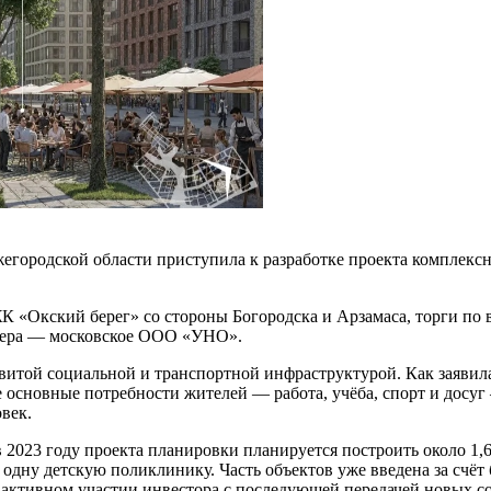
городской области приступила к разработке проекта комплексн
 «Окский берег» со стороны Богородска и Арзамаса, торги по 
опера — московское ООО «УНО».
азвитой социальной и транспортной инфраструктурой. Как заяв
е основные потребности жителей — работа, учёба, спорт и досуг
овек.
2023 году проекта планировки планируется построить около 1,6 
 одну детскую поликлинику. Часть объектов уже введена за счёт
и активном участии инвестора с последующей передачей новых 