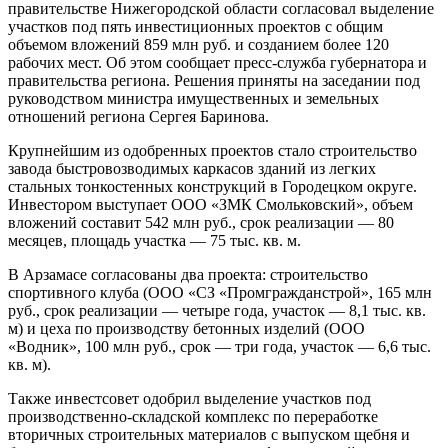
правительстве Нижегородской области согласовал выделение
участков под пять инвестиционных проектов с общим
объемом вложений 859 млн руб. и созданием более 120
рабочих мест. Об этом сообщает пресс-служба губернатора и
правительства региона. Решения приняты на заседании под
руководством министра имущественных и земельных
отношений региона Сергея Баринова.
Крупнейшим из одобренных проектов стало строительство
завода быстровозводимых каркасов зданий из легких
стальных тонкостенных конструкций в Городецком округе.
Инвестором выступает ООО «ЗМК Смольковский», объем
вложений составит 542 млн руб., срок реализации — 80
месяцев, площадь участка — 75 тыс. кв. м.
В Арзамасе согласованы два проекта: строительство
спортивного клуба (ООО «СЗ «Промгражданстрой», 165 млн
руб., срок реализации — четыре года, участок — 8,1 тыс. кв.
м) и цеха по производству бетонных изделий (ООО
«Водник», 100 млн руб., срок — три года, участок — 6,6 тыс.
кв. м).
Также инвестсовет одобрил выделение участков под
производственно-складской комплекс по переработке
вторичных строительных материалов с выпуском щебня и