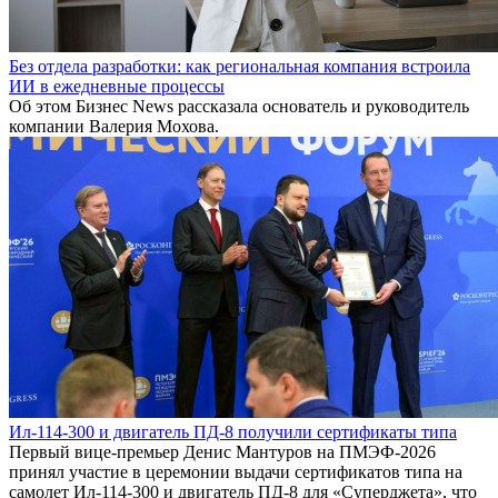
Без отдела разработки: как региональная компания встроила
ИИ в ежедневные процессы
Об этом Бизнес News рассказала основатель и руководитель
компании Валерия Мохова.
Ил-114-300 и двигатель ПД-8 получили сертификаты типа
Первый вице-премьер Денис Мантуров на ПМЭФ-2026
принял участие в церемонии выдачи сертификатов типа на
самолет Ил-114-300 и двигатель ПД-8 для «Суперджета», что